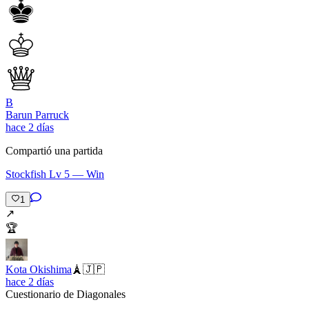
B
Barun Parruck
hace 2 días
Compartió una partida
Stockfish Lv 5 — Win
1
↗️
🏆
Kota Okishima
🗼
🇯🇵
hace 2 días
Cuestionario de Diagonales