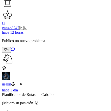
G
ganzo8247
🇲🇳
hace 12 horas
Publicó un nuevo problema
1
🏆
usalin
🕹️
🇹🇷
hace 1 día
Planificador de Rutas — Caballo
¡Mejoró su posición!
🥇