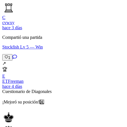
C
cvwxy
hace 3 días
Compartió una partida
Stockfish Lv 5 — Win
1
↗️
🏆
E
ETFreeman
hace 4 días
Cuestionario de Diagonales
¡Mejoró su posición!
4️⃣