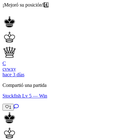
¡Mejoró su posición!
4️⃣
C
cvwxy
hace 3 días
Compartió una partida
Stockfish Lv 5 — Win
1