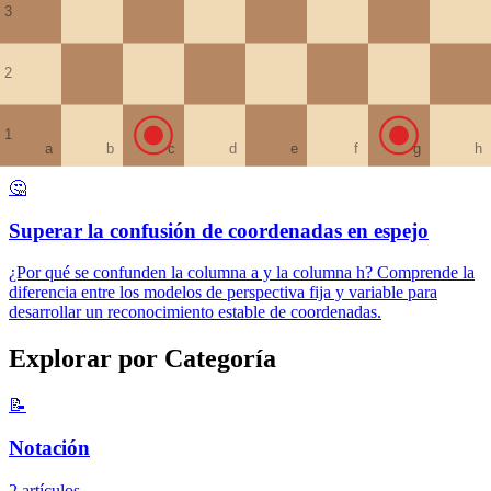
🦋
Usar la simetría para aprender las coordenadas
Aprovechando la simetría del tablero, puedes reducir a la mitad la
información que necesitas memorizar. Aprende técnicas con simetría
horizontal, vertical y puntual.
🤔
Superar la confusión de coordenadas en espejo
¿Por qué se confunden la columna a y la columna h? Comprende la
diferencia entre los modelos de perspectiva fija y variable para
desarrollar un reconocimiento estable de coordenadas.
Explorar por Categoría
📝
Notación
2 artículos