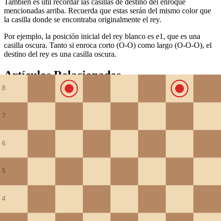
También es útil recordar las casillas de destino del enroque
mencionadas arriba. Recuerda que estas serán del mismo color que
la casilla donde se encontraba originalmente el rey.
Por ejemplo, la posición inicial del rey blanco es e1, que es una
casilla oscura. Tanto si enroca corto (O-O) como largo (O-O-O), el
destino del rey es una casilla oscura.
Artículos Relacionados
🏁
Comprender los colores de las casillas
Domina el patrón de colores alternados del tablero para una mejor
coordinación de piezas
↗️
Comprender las diagonales
Una guía sobre las diagonales, una de las tres direcciones del tablero
junto con las columnas y las filas. Incluye consejos prácticos para
memorizar las diagonales del alfil en el ajedrez a ciegas.