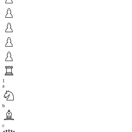
1
a
b
c