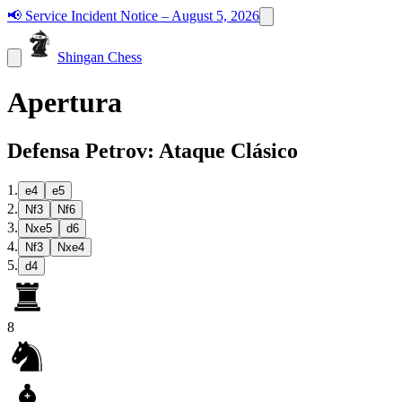
📢
Service Incident Notice – August 5, 2026
Shingan Chess
Apertura
Defensa Petrov: Ataque Clásico
1
.
e4
e5
2
.
Nf3
Nf6
3
.
Nxe5
d6
4
.
Nf3
Nxe4
5
.
d4
8