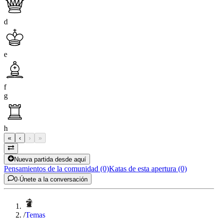
d
e
f
g
h
«
‹
›
»
Nueva partida desde aquí
Pensamientos de la comunidad (0)
Katas de esta apertura (0)
0
·
Únete a la conversación
/
Temas