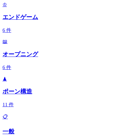
♔
エンドゲーム
6
件
📖
オープニング
6
件
♟
ポーン構造
11
件
📋
一般