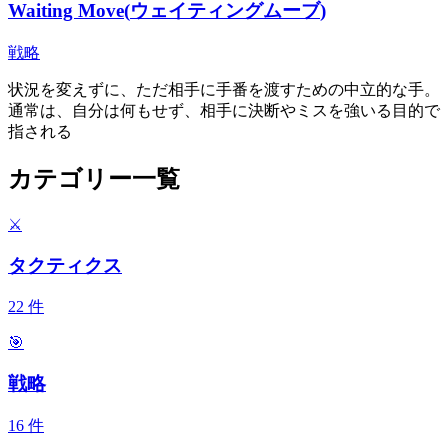
Waiting Move
(
ウェイティングムーブ
)
戦略
状況を変えずに、ただ相手に手番を渡すための中立的な手。
通常は、自分は何もせず、相手に決断やミスを強いる目的で
指される
カテゴリー一覧
⚔️
タクティクス
22
件
🎯
戦略
16
件