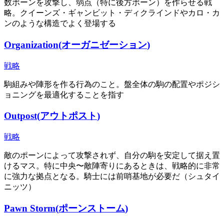
数ポーンを攻撃し、弱点（特に後方ポーン）を作らせる戦
略。クイーンズ・ギャンビット・ディクラインドやカロ・カ
ンのような構造でよく登場する
Organization
(
オーガニゼーション
)
戦略
駒組みや陣形を作る行為のこと。盤全体の駒の配置やポジシ
ョニングを最適化することを指す
Outpost
(
アウトポスト
)
戦略
敵のポーンによって攻撃されず、自分の駒を安定して据え置
けるマス。特に中央〜敵陣寄りにあるときは、戦略的に非常
に強力な拠点となる。騎士には前哨基地が必要だ（シュタイ
ニッツ）
Pawn Storm
(
ポーンストーム
)