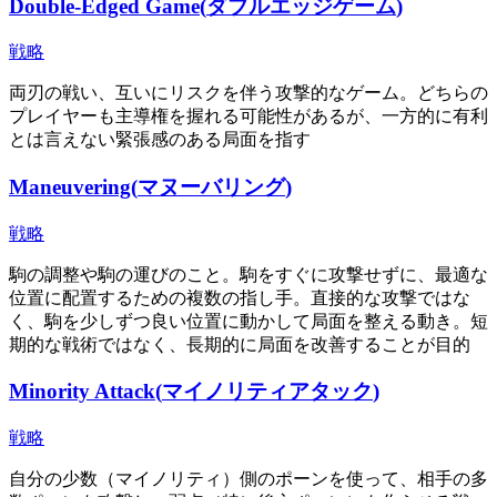
Double-Edged Game
(
ダブルエッジゲーム
)
戦略
両刃の戦い、互いにリスクを伴う攻撃的なゲーム。どちらの
プレイヤーも主導権を握れる可能性があるが、一方的に有利
とは言えない緊張感のある局面を指す
Maneuvering
(
マヌーバリング
)
戦略
駒の調整や駒の運びのこと。駒をすぐに攻撃せずに、最適な
位置に配置するための複数の指し手。直接的な攻撃ではな
く、駒を少しずつ良い位置に動かして局面を整える動き。短
期的な戦術ではなく、長期的に局面を改善することが目的
Minority Attack
(
マイノリティアタック
)
戦略
自分の少数（マイノリティ）側のポーンを使って、相手の多