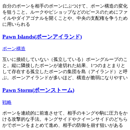
自分のポーンを相手のポーンにぶつけて、ポーン構造の変化
を狙うこと。ルークやビショップなどのピースのためにファ
イルやダイアゴナルを開くことや、中央の支配権を争うため
に用いられる
Pawn Islands
(
ポーンアイランド
)
ポーン構造
互いに接続していない（孤立している）ポーングループのこ
と。縦に隣接したポーンが途切れた結果、1つのまとまりと
して存在する孤立したポーンの集団を島（アイランド）と呼
ぶ。ポーンアイランドが多いほど、構造が脆弱になりやすい
Pawn Storm
(
ポーンストーム
)
戦略
ポーンを連続的に前進させて、相手のキングや駒に圧力をか
ける攻撃的な手法。キングサイドやクイーンサイドのどちら
かでポーンをまとめて進め、相手の防御を崩す狙いがある