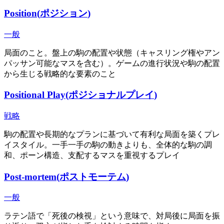
Position
(
ポジション
)
一般
局面のこと。盤上の駒の配置や状態（キャスリング権やアン
パッサン可能なマスを含む）。ゲームの進行状況や駒の配置
から生じる戦略的な要素のこと
Positional Play
(
ポジショナルプレイ
)
戦略
駒の配置や長期的なプランに基づいて有利な局面を築くプレ
イスタイル。一手一手の駒の動きよりも、全体的な駒の調
和、ポーン構造、支配するマスを重視するプレイ
Post-mortem
(
ポストモーテム
)
一般
ラテン語で「死後の検視」という意味で、対局後に局面を振