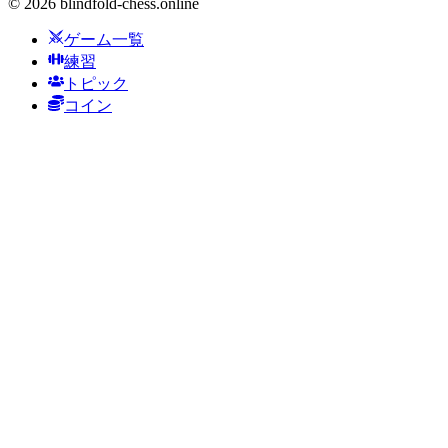
©
2026
blindfold-chess.online
ゲーム一覧
練習
トピック
コイン