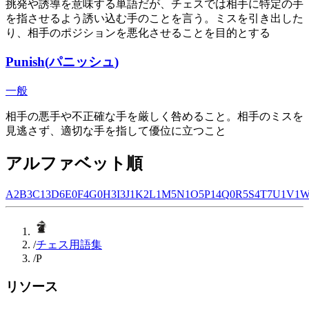
挑発や誘導を意味する単語だが、チェスでは相手に特定の手
を指させるよう誘い込む手のことを言う。ミスを引き出した
り、相手のポジションを悪化させることを目的とする
Punish
(
パニッシュ
)
一般
相手の悪手や不正確な手を厳しく咎めること。相手のミスを
見逃さず、適切な手を指して優位に立つこと
アルファベット順
A
2
B
3
C
13
D
6
E
0
F
4
G
0
H
3
I
3
J
1
K
2
L
1
M
5
N
1
O
5
P
14
Q
0
R
5
S
4
T
7
U
1
V
1
/
チェス用語集
/
P
リソース