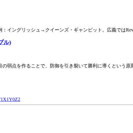
グリッシュ→クイーンズ・ギャンビット。広義ではReversal 
プル
)
つ目の弱点を作ることで、防御を引き裂いて勝利に導くという原
W
1
X
1
Y
0
Z
2