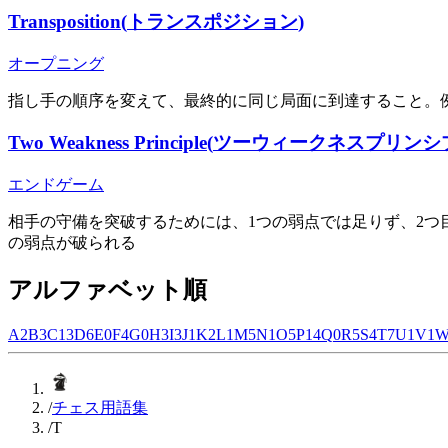
Transposition
(
トランスポジション
)
オープニング
指し手の順序を変えて、最終的に同じ局面に到達すること。例：イン
Two Weakness Principle
(
ツーウィークネスプリンシ
エンドゲーム
相手の守備を突破するためには、1つの弱点では足りず、2
の弱点が破られる
アルファベット順
A
2
B
3
C
13
D
6
E
0
F
4
G
0
H
3
I
3
J
1
K
2
L
1
M
5
N
1
O
5
P
14
Q
0
R
5
S
4
T
7
U
1
V
1
/
チェス用語集
/
T