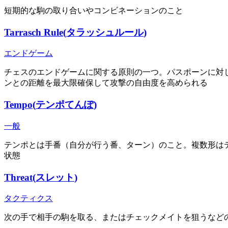
短期的な駒の取り合いやコンビネーションのこと
Tarrasch Rule
(
タラッシュルール
)
エンドゲーム
チェスのエンドゲームに関する原則の一つ。パスポーンに対
ンとの距離を最大限確保して攻撃の自由度を高められる
Tempo
(
テンポ
てんぽ
)
一般
テンポとは手番（自分が行う番、ターン）のこと。複数形はテ
状態
Threat
(
スレット
)
タクティクス
次の手で相手の駒を取る、またはチェックメイトを狙うなど