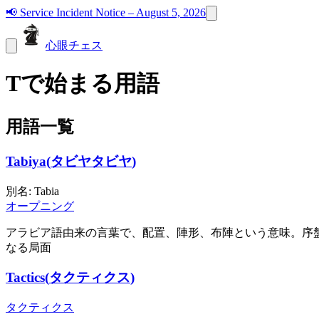
📢
Service Incident Notice – August 5, 2026
心眼チェス
Tで始まる用語
用語一覧
Tabiya
(
タビヤ
タビヤ
)
別名
:
Tabia
オープニング
アラビア語由来の言葉で、配置、陣形、布陣という意味。序
なる局面
Tactics
(
タクティクス
)
タクティクス