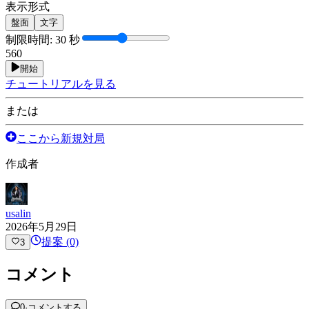
表示形式
盤面
文字
制限時間
:
30 秒
5
60
開始
チュートリアルを見る
または
ここから新規対局
作成者
usalin
2026年5月29日
提案 (0)
3
コメント
0
·
コメントする