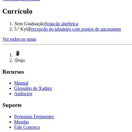
Currículo
Sem Graduação
Notação algébrica
5.º Kyū
Percepção do tabuleiro com pontos de ancoragem
Ver todos os guias
/
Dojo
Recursos
Manual
Glossário de Xadrez
Anúncios
Suporte
Perguntas Frequentes
Moedas
Fale Conosco