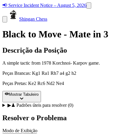
📢
Service Incident Notice – August 5, 2026
Shingan Chess
Black to Move - Mate in 3
Descrição da Posição
A simple tactic from 1978 Korchnoi- Karpov game.
Peças Brancas
:
Kg1 Ra1 Rh7 a4 g2 h2
Peças Pretas
:
Ke2 Rc6 Nd2 Ne4
Mostrar Tabuleiro
▶
♟
Padrões úteis para resolver (0)
Resolver o Problema
Modo de Exibição