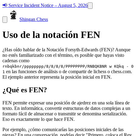
📢
Service Incident Notice – August 5, 2026
Shingan Chess
Uso de la notación FEN
¿Has oído hablar de la Notación Forsyth-Edwards (FEN)? Aunque
no estés familiarizado con el término, es posible que hayas visto
cadenas como
rnbqkbnr/pppppppp/8/8/8/8/PPPPPPPP/RNBQKBNR w KQkq - 0
en las funciones de análisis o de compartir de lichess o chess.com.
1
El ejemplo anterior representa la posición inicial en FEN.
¿Qué es FEN?
FEN permite expresar una posición de ajedrez en una sola línea de
texto. En informática, convertir estructuras de datos complejas a un
formato fácil de almacenar o transmitir se denomina serialización.
Eso es exactamente lo que hace FEN.
Por ejemplo, ¿cómo comunicarías las posiciones iniciales de las
piezas? En una conversación, podrías decir "Primero, coloca el Rey