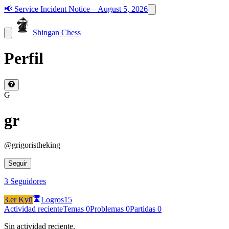
📢
Service Incident Notice – August 5, 2026
Shingan Chess
Perfil
G
gr
@
grigoristheking
Seguir
3
Seguidores
3.er Kyū
Logros
15
Actividad reciente
Temas
0
Problemas
0
Partidas
0
Sin actividad reciente.