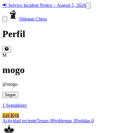
📢
Service Incident Notice – August 5, 2026
Shingan Chess
Perfil
M
mogo
@
mogo
Seguir
1
Seguidores
3.er Kyū
Actividad reciente
Temas
0
Problemas
3
Partidas
0