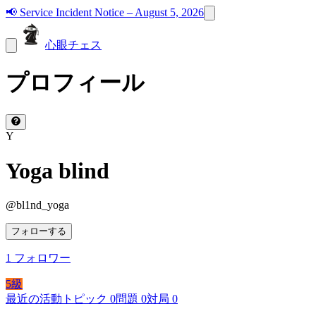
📢
Service Incident Notice – August 5, 2026
心眼チェス
プロフィール
Y
Yoga blind
@
bl1nd_yoga
フォローする
1
フォロワー
5級
最近の活動
トピック
0
問題
0
対局
0