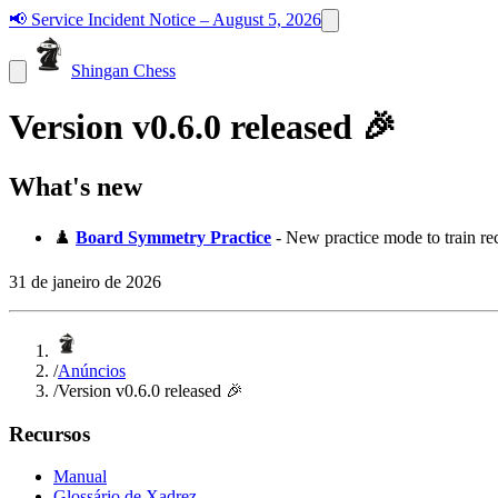
📢
Service Incident Notice – August 5, 2026
Shingan Chess
Version v0.6.0 released 🎉
What's new
♟️
Board Symmetry Practice
- New practice mode to train reco
31 de janeiro de 2026
/
Anúncios
/
Version v0.6.0 released 🎉
Recursos
Manual
Glossário de Xadrez