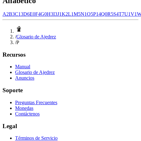
Alfabético
A
2
B
3
C
13
D
6
E
0
F
4
G
0
H
3
I
3
J
1
K
2
L
1
M
5
N
1
O
5
P
14
Q
0
R
5
S
4
T
7
U
1
V
1
/
Glosario de Ajedrez
/
P
Recursos
Manual
Glosario de Ajedrez
Anuncios
Soporte
Preguntas Frecuentes
Monedas
Contáctenos
Legal
Términos de Servicio