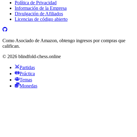
Política de Privacidad
Información de la Empresa
Divulgación de Afiliados
Licencias de código abierto
Como Asociado de Amazon, obtengo ingresos por compras que
califican.
©
2026
blindfold-chess.online
Partidas
Práctica
Temas
Monedas