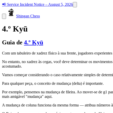
📢
Service Incident Notice – August 5, 2026
Shingan Chess
4.º Kyū
Guia de
4.º Kyū
Com um tabuleiro de xadrez físico à sua frente, jogadores experient
No entanto, no xadrez às cegas, você deve determinar os movimentos 
acostumado.
Vamos começar considerando o caso relativamente simples de determi
Para qualquer peça, o conceito de mudança (delta) é importante.
Por exemplo, pensemos na mudança de fileira. Ao mover-se de g1 para 
mais amigável "mudança" aqui.
A mudança de coluna funciona da mesma forma — atribua números às co