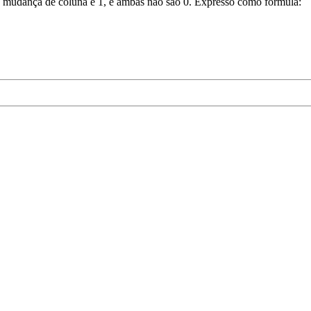
a mudança de coluna é 1, e ambas não são 0. Expresso como fórmula: