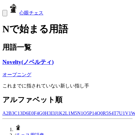
心眼チェス
Nで始まる用語
用語一覧
Novelty
(
ノベルティ
)
オープニング
これまでに指されていない新しい指し手
アルファベット順
A
2
B
3
C
13
D
6
E
0
F
4
G
0
H
3
I
3
J
1
K
2
L
1
M
5
N
1
O
5
P
14
Q
0
R
5
S
4
T
7
U
1
V
1