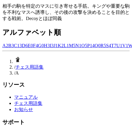
相手の駒を特定のマスに引き寄せる手筋。キングや重要な駒
を不利なマスへ誘導し、その後の攻撃を決めることを目的と
する戦術。Decoyとほぼ同義
アルファベット順
A
2
B
3
C
13
D
6
E
0
F
4
G
0
H
3
I
3
J
1
K
2
L
1
M
5
N
1
O
5
P
14
Q
0
R
5
S
4
T
7
U
1
V
1
/
チェス用語集
/
A
リソース
マニュアル
チェス用語集
お知らせ
サポート